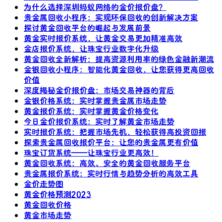
为什么选择深圳蚂蚁网络的金价报价盘？
贵金属回收小程序：实现环保回收的创新解决方案
探讨黄金回收平台的崛起与发展前景
黄金实时报价系统，让黄金交易更加精准高效
金店报价系统，让珠宝行业数字化升级
黄金回收全新解析：提高资源利用率的绿色金融新潮流
金银回收小程序：智能化黄金回收，让您获得更高回收
价值
深度揭秘金价报价盘：市场交易神器的背后
金银价格系统：实时掌握贵金属市场走势
黄金报价系统：实时掌握黄金价格变化
今日金价报价系统：实时了解黄金市场走势
实时报价系统：把握市场先机，轻松获得高投资回报
探索贵金属回收报价平台：让您的贵金属更有价值
珠宝订货系统——让珠宝行业更高效！
黄金回收系统：高效、安全的黄金回收服务平台
贵金属报价系统：实时行情与趋势分析的高效工具
金价走势图
黄金价格预测2023
黄金回收价格
黄金市场走势