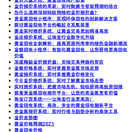
金价报价系统的革新：实时数据与智能预测的结合
为什么选择深圳蚂蚁网络的金价报价盘？
贵金属回收小程序：实现环保回收的创新解决方案
探讨黄金回收平台的崛起与发展前景
黄金实时报价系统，让黄金交易更加精准高效
金店报价系统，让珠宝行业数字化升级
黄金回收全新解析：提高资源利用率的绿色金融新潮流
金银回收小程序：智能化黄金回收，让您获得更高回收
价值
深度揭秘金价报价盘：市场交易神器的背后
金银价格系统：实时掌握贵金属市场走势
黄金报价系统：实时掌握黄金价格变化
今日金价报价系统：实时了解黄金市场走势
实时报价系统：把握市场先机，轻松获得高投资回报
探索贵金属回收报价平台：让您的贵金属更有价值
珠宝订货系统——让珠宝行业更高效！
黄金回收系统：高效、安全的黄金回收服务平台
贵金属报价系统：实时行情与趋势分析的高效工具
金价走势图
黄金价格预测2023
黄金回收价格